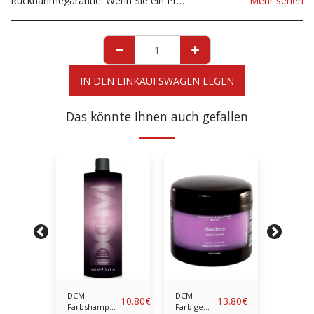
Rücknahmegarantie:
Wenn Sie ein Produkt aufgrund eines Schadens zurücksenden möchten, müssen Sie uns dies unverzüglich vor der Rücksendung mitteilen. Wenn Sie die Produkte aufgrund einer falschen Lieferung zurücksenden möchten, muss das Produkt so sein, wie es von unserem Geschäft gesendet wurde. Zur Klärung möglicher Rücksendungen kontaktieren Sie uns bitte, bevor Sie das Produkt zurücksenden. Alle Rücksendungen gehen zu Lasten von Ihnen, dem Kunden.
Mehr sehen
IN DEN EINKAUFSWAGEN LEGEN
Das könnte Ihnen auch gefallen
DCM
DCM
DCM
10.80
€
10.80
€
13.80
€
Farbshampoo
Farbige
Shamp