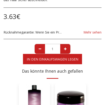
3.63
€
Rücknahmegarantie:
Wenn Sie ein Produkt aufgrund eines Schadens zurücksenden möchten, müssen Sie uns dies unverzüglich vor der Rücksendung mitteilen. Wenn Sie die Produkte aufgrund einer falschen Lieferung zurücksenden möchten, muss das Produkt so sein, wie es von unserem Geschäft gesendet wurde. Zur Klärung möglicher Rücksendungen kontaktieren Sie uns bitte, bevor Sie das Produkt zurücksenden. Alle Rücksendungen gehen zu Lasten von Ihnen, dem Kunden.
Mehr sehen
IN DEN EINKAUFSWAGEN LEGEN
Das könnte Ihnen auch gefallen