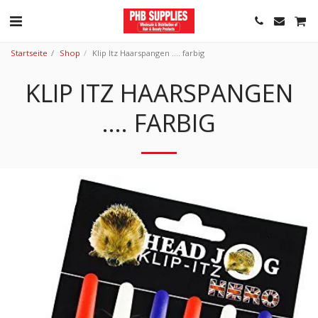
Startseite
Shop
Klip Itz Haarspangen .... farbig
KLIP ITZ HAARSPANGEN
.... FARBIG