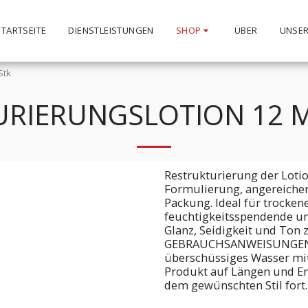
STARTSEITE
DIENSTLEISTUNGEN
SHOP
ÜBER
UNSER
Stk
RIERUNGSLOTION 12 ML
Restrukturierung der Loti
Formulierung, angereicher
Packung. Ideal für trocken
feuchtigkeitsspendende un
Glanz, Seidigkeit und Ton 
GEBRAUCHSANWEISUNGEN E
überschüssiges Wasser mit
Produkt auf Längen und En
dem gewünschten Stil fort.