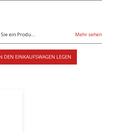
. Wenn Sie die Produkte aufgrund einer falschen Lieferung zurücksenden möchten, muss das Produkt so sein, wie es von unserem Geschäft gesendet wurde. Zur Klärung möglicher Rücksendungen kontaktieren Sie uns bitte, bevor Sie das Produkt zurücksenden. Alle Rücksendungen gehen zu Lasten von Ihnen, dem Kunden.
Mehr sehen
IN DEN EINKAUFSWAGEN LEGEN