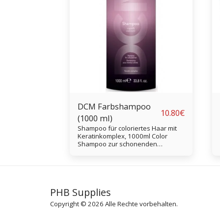
DCM Farbshampoo
10.80
€
(1000 ml)
Shampoo für coloriertes Haar mit
Keratinkomplex, 1000ml Color
Shampoo zur schonenden
Reinigung von coloriertem,
entfärbtem und behandeltem Haar.
Das Shampoo revitalisiert die
Haarfarbe und schützt vor UV- und
Sonneneinstrahlung
PHB Supplies
Copyright © 2026 Alle Rechte vorbehalten.