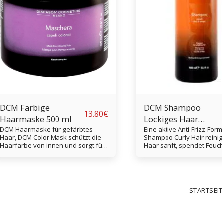
DCM Farbige
DCM Shampoo
13.80
€
Haarmaske 500 ml
Lockiges Haar
DCM Haarmaske für gefärbtes
Eine aktive Anti-Frizz-Form
1000ml
Haar, DCM Color Mask schützt die
Shampoo Curly Hair reinig
Haarfarbe von innen und sorgt für
Haar sanft, spendet Feuch
eine lange Haltbarkeit der Farbe.
und macht das Haar gesc
Die Maske macht das Haar weich
Perfekte Locken ohne Friz
und schützt vor Hitze.
STARTSEI