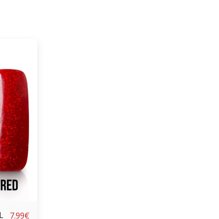
d 6ML
7.99
€