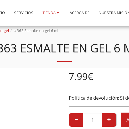
CIO
SERVICIOS
TIENDA
ACERCA DE
NUESTRA MISIÓ
n gel
#363 Esmalte en gel 6 ml
363 ESMALTE EN GEL 6 
7.99
€
Política de devolución:
Si desea devolver un producto debido a daños, debe informarnos inmediatamente ante
A