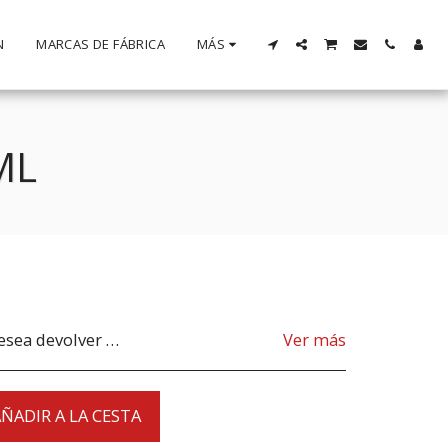
N
MARCAS DE FÁBRICA
MÁS
ML
s de devolverlo. Si desea devolver los productos debido a un producto incorrecto suministrado, el producto debe ser enviado desde nuestra tienda. para aclarar cualquier posible devolución, contáctenos antes de devolver el producto, todas las devoluciones son a su cargo, el cliente.
Ver más
ÑADIR A LA CESTA