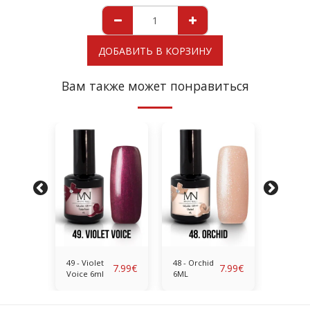
ДОБАВИТЬ В КОРЗИНУ
Вам также может понравиться
nt
49 - Violet
48 - Orchid
47 - Bril
7.99
€
7.99
€
7.99
€
Voice 6ml
6ML
Red 6M