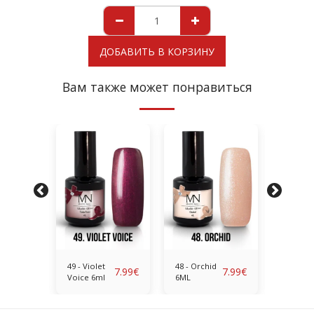
ДОБАВИТЬ В КОРЗИНУ
Вам также может понравиться
nt
49 - Violet
48 - Orchid
47 - Bril
7.99
€
7.99
€
7.99
€
Voice 6ml
6ML
Red 6M