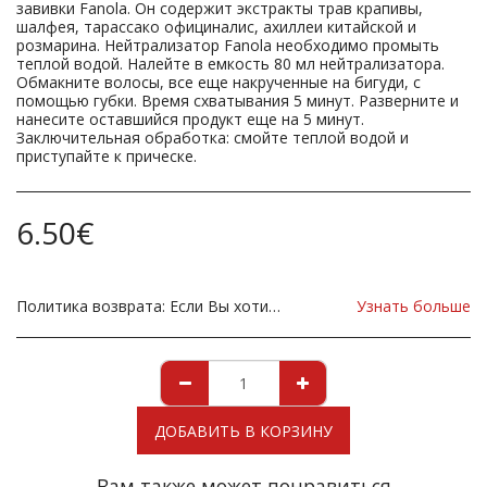
завивки Fanola. Он содержит экстракты трав крапивы,
шалфея, тарассако официналис, ахиллеи китайской и
розмарина. Нейтрализатор Fanola необходимо промыть
теплой водой. Налейте в емкость 80 мл нейтрализатора.
Обмакните волосы, все еще накрученные на бигуди, с
помощью губки. Время схватывания 5 минут. Разверните и
нанесите оставшийся продукт еще на 5 минут.
Заключительная обработка: смойте теплой водой и
приступайте к прическе.
6.50
€
Политика возврата:
Если Вы хотите вернуть Продукт в связи с повреждением, вы должны немедленно сообщить нам об этом до возвращения. Если вы хотите вернуть товар из-за неправильной поставки товара, товар должен быть таким, как отправлено в нашем магазине. Для уточнения любых возможных возвратов, пожалуйста, свяжитесь с нами, прежде чем вернуть товар, все возвраты за счет вас, клиента.
Узнать больше
ДОБАВИТЬ В КОРЗИНУ
Вам также может понравиться