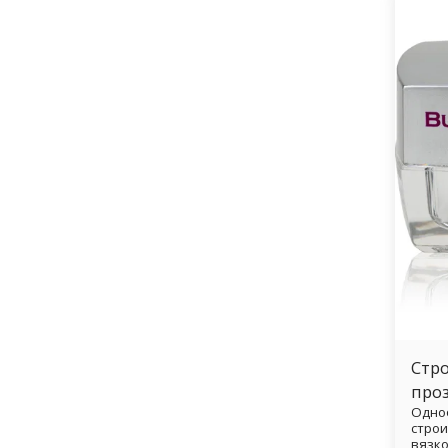
и мяг
сравн
розов
Camou
Camou
также
что о
непос
форму
каког
ним. 
велик
прав
натур
обнаж
никог
быст
Стр
проз
Одно
строи
вязко