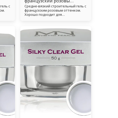
французский розовый
гель с
Средне-вязкий строительный гель с
гель - 50 г
ом.
французским розовым оттенком.
Хорошо подходит для
защипывания.