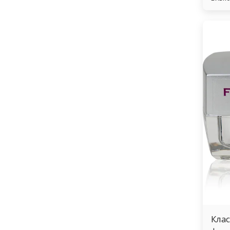
адгез
блест
своей
нанес
идеал
начин
техни
остан
эффек
прочн
отвер
Вт, у
ламе 
Кла