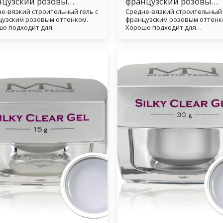
нцузский розовый
французский розовый
е-вязкий строительный гель с
Средне-вязкий строительный 
- 15 г
гель - 30 г
узским розовым оттенком.
французским розовым оттенк
о подходит для
Хорошо подходит для
пывания.
защипывания.