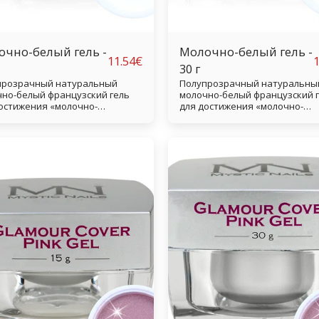
чно-белый гель -
Молочно-белый гель -
11.54
€
1
30 г
прозрачный натуральный
Полупрозрачный натуральны
но-белый французский гель
молочно-белый французский 
остижения «молочно-
для достижения «молочно-
узского эффекта», покрывая
французского эффекта», покр
ноготь верхним слоем,
весь ноготь верхним слоем,
рый обеспечивает модный
который обеспечивает модн
й молочно-белый оттенок.
легкий молочно-белый оттено
печивает очень элегантный
Обеспечивает очень элегант
альный и стильный внешний
натуральный и стильный вне
Благодаря своей консистенции
вид. Благодаря своей консис
можно использовать и для
гель можно использовать и д
.
лепки.