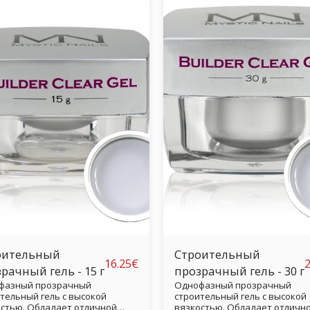
ким оттенком кожи по
и мягким оттенком кожи по
ению с более темным
сравнению с более темным
атым цветом геля Deluxe
розоватым цветом геля Delux
flage Gel. Как и Deluxe
Camouflage Gel. Как и Deluxe
flage Gel, Deluxe Natural Gel
Camouflage Gel, Deluxe Natural
 является однофазным гелем,
также является однофазным г
значает, что мы можем
что означает, что мы можем
редственно лепить его на
непосредственно лепить его 
 ногтя без использования
форму ногтя без использован
о-либо прозрачного геля под
какого-либо прозрачного геля
Полностью высыхает, а также
ним. Полностью высыхает, а 
олепно прилипает к
великолепно прилипает к
ильно подготовленному
правильно подготовленному
альному ногтю. Ваяние
натуральному ногтю. Ваяние
енных гелевых ногтей
обнаженных гелевых ногтей
да не было таким простым и
никогда не было таким прост
рым.
быстрым.
оительный
Строительный
16.25
€
2
рачный гель - 15 г
прозрачный гель - 30 г
фазный прозрачный
Однофазный прозрачный
тельный гель с высокой
строительный гель с высокой
стью. Обладает отличной
вязкостью. Обладает отличн