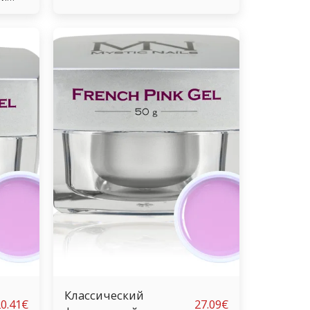
блестящей отделкой. Благодаря
ям и
своей высокой вязкости и простому
ря
нанесению этот прозрачный гель
остому
идеально подходит как для
гель
начинающих, так и для опытных
техников. После отверждения
ных
останется чистой водой без
эффекта желтого цвета. Очень
прочные УФ-гели, которые
ь
отверждаются за 1 минуту. (мин. 36
Вт, ультрафиолетовый свет). В CCFL
ин. 36
ламе он затвердевает за 20 секунд!
 CCFL
екунд!
Классический
0.41
€
27.09
€