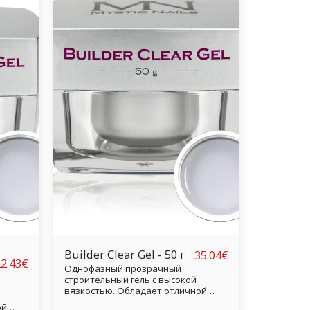
и мягким оттенком кожи по
сравнению с более темным
e
розоватым цветом геля Deluxe
Camouflage Gel. Как и Deluxe
 Gel
Camouflage Gel, Deluxe Natural Gel
елем,
также является однофазным гелем,
что означает, что мы можем
на
непосредственно лепить его на
ия
форму ногтя без использования
 под
какого-либо прозрачного геля под
также
ним. Полностью высыхает, а также
великолепно прилипает к
правильно подготовленному
натуральному ногтю. Ваяние
обнаженных гелевых ногтей
ым и
никогда не было таким простым и
быстрым.
Builder Clear Gel - 50 г
35.04
€
2.43
€
Однофазный прозрачный
строительный гель с высокой
вязкостью. Обладает отличной
адгезией к натуральным ногтям и
ой