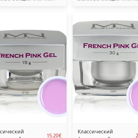
ией к натуральным ногтям и
адгезией к натуральным ногт
ящей отделкой. Благодаря
блестящей отделкой. Благода
 высокой вязкости и простому
своей высокой вязкости и пр
ению этот прозрачный гель
нанесению этот прозрачный 
ьно подходит как для
идеально подходит как для
ающих, так и для опытных
начинающих, так и для опыт
ков. После отверждения
техников. После отверждения
ется чистой водой без
останется чистой водой без
та желтого цвета. Очень
эффекта желтого цвета. Очен
ые УФ-гели, которые
прочные УФ-гели, которые
ждаются за 1 минуту. (мин. 36
отверждаются за 1 минуту. (м
льтрафиолетовый свет). В CCFL
Вт, ультрафиолетовый свет). В
он затвердевает за 20 секунд!
ламе он затвердевает за 20 с
ссический
Классический
15.20
€
2