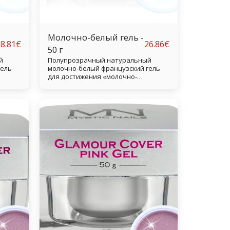
Молочно-белый гель -
8.81
€
26.86
€
50 г
й
Полупрозрачный натуральный
гель
молочно-белый французский гель
для достижения «молочно-
ывая
французского эффекта», покрывая
весь ноготь верхним слоем,
ый
который обеспечивает модный
к.
легкий молочно-белый оттенок.
ный
Обеспечивает очень элегантный
шний
натуральный и стильный внешний
тенции
вид. Благодаря своей консистенции
ля
гель можно использовать и для
лепки.