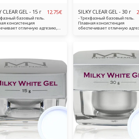
Y CLEAR GEL - 15 г
SILKY CLEAR GEL - 30 г
12.75
€
2
хфазный базовый гель.
- Трехфазный базовый гель.
ая консистенция
Плавная консистенция
ечивает отличную адгезию,
обеспечивает отличную адге
у что гель может прилипнуть
потому что гель может прили
у отполированными
между отполированными
нами натурального ногтя. -
волокнами натурального ногтя
ная адгезия. - 100%
Отличная адгезия. - 100%
ачность. - Отверждается
прозрачность. - Отверждаетс
 быстро.
очень быстро.