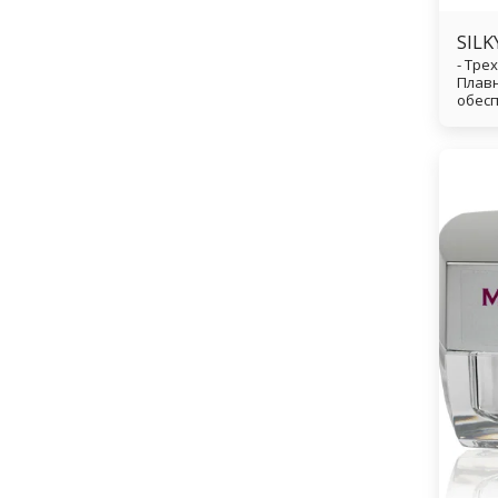
SILK
- Тре
Плавн
обесп
потом
межд
волок
Отлич
прозр
очень