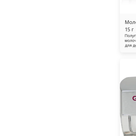
Моло
15 г
Полу
молоч
для д
франц
весь 
кото
легки
Обес
натур
вид. 
гель 
лепки