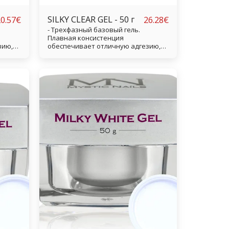
SILKY CLEAR GEL - 50 г
0.57
€
26.28
€
- Трехфазный базовый гель.
Плавная консистенция
зию,
обеспечивает отличную адгезию,
пнуть
потому что гель может прилипнуть
между отполированными
. -
волокнами натурального ногтя. -
Отличная адгезия. - 100%
я
прозрачность. - Отверждается
очень быстро.