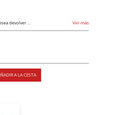
s de devolverlo. Si desea devolver los productos debido a un producto incorrecto suministrado, el producto debe ser enviado desde nuestra tienda. para aclarar cualquier posible devolución, contáctenos antes de devolver el producto, todas las devoluciones son a su cargo, el cliente.
Ver más
ÑADIR A LA CESTA