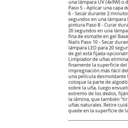
una lámpara UV (4x9W) o 
Paso 5 - Aplicar una capa 
6 - Secar durante 2 minut
segundos en una lámpara L
pintura Paso 8 - Curar du
20 segundos en una lámpar
fina de esmalte en gel Base
Nails Paso 10 - Secar dura
lámpara LED para 20 segundo
de gel está fijada opcional
Limpiador de uñas eliminac
finamente la superficie del
impregnación más fácil de
una película desmoldante 
coloque la parte de algod
sobre la uña, luego envuel
extremo de los dedos, fijá
la lámina, que también "tir
uñas naturales. Retire cu
quede en la superficie de l