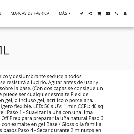
N
MARCAS DE FÁBRICA
MÁS
ML
único y deslumbrante seduce a todos.
e se resistirá a lucirlo. Agitar antes de usar y
 sobre la base. (Con dos capas se consigue un
se puede ser cualquier esmalte Flexi de
 gel, o incluso gel, acrílico o porcelana.
igero flexible. LED: 50 s UV: 1 min CCFL: 40 sq
el: Paso 1 - Suavizar la uña con una lima
 Off Prep para preparar la uña natural Paso 3
a con esmalte en gel Base / Gloss o la familia
os pasos Paso 4 - Secar durante 2 minutos en