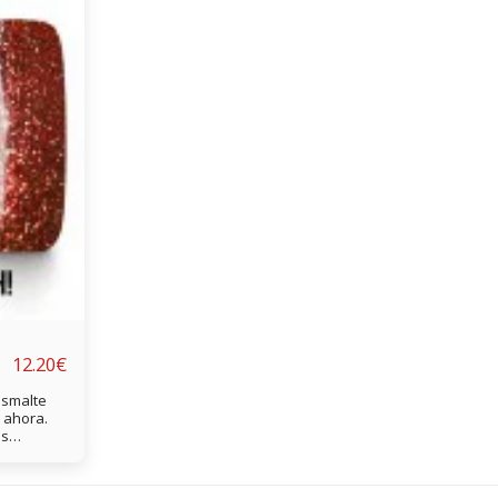
12.20
€
esmalte
a ahora.
es
 LED: 50
g.
el: 1.