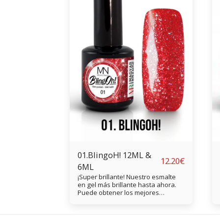
01.BlingoH! 12ML &
12.20
€
6ML
¡Super brillante! Nuestro esmalte
en gel más brillante hasta ahora.
Puede obtener los mejores
resultados con dos capas. LED: 50
seg. UV: 1 min CCFL: 40 seg.
Aplicación de esmalte en gel: 1.