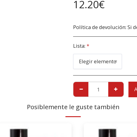
12.20
€
Política de devolución:
Si desea devolver un producto debido a daños, debe informarnos inmediatamente ante
Lista:
*
Elegir elemento
A
Posiblemente le guste también