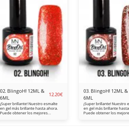
02. BlingoH! 12ML &
03. BlingoH! 12ML &
12.20
€
6ML
6ML
¡Super brillante! Nuestro esmalte
¡Super brillante! Nuestro 
en gel más brillante hasta ahora.
en gel más brillante hast
Puede obtener los mejores
Puede obtener los mejor
resultados con dos capas. LED: 50
resultados con dos capas.
seg. UV: 1 min CCFL: 40 seg.
seg. UV: 1 min CCFL: 40 se
Aplicación de esmalte en gel: 1.
Aplicación de esmalte en g