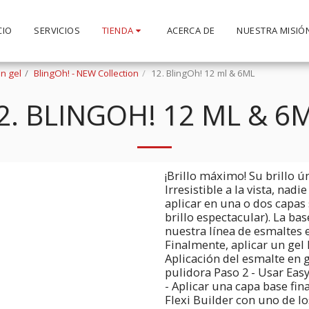
CIO
SERVICIOS
TIENDA
ACERCA DE
NUESTRA MISIÓ
n gel
BlingOh! - NEW Collection
12. BlingOh! 12 ml & 6ML
2. BLINGOH! 12 ML & 6
¡Brillo máximo! Su brillo 
Irresistible a la vista, nadi
aplicar en una o dos capas
brillo espectacular). La ba
nuestra línea de esmaltes en
Finalmente, aplicar un gel l
Aplicación del esmalte en g
pulidora Paso 2 - Usar Easy
- Aplicar una capa base fin
Flexi Builder con uno de l