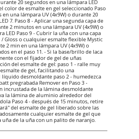
durante 20 segundos en una lámpara LED
del color de esmalte en gel seleccionado Paso
os en una lámpara UV (4x9W) o durante 20
ED 7. Paso 8 - Aplicar una segunda capa de
rante 2 minutos en una lámpara UV (4x9W) o
a LED Paso 9 - Cubrir la uña con una capa
 / Gloss o cualquier esmalte flexible Mystic
nte 2 min en una lámpara UV (4x9W) o
s en el paso 11. - Si la base/brillo de laca
mente con el fijador de gel de uñas
ión del esmalte de gel: paso 1 - ralle muy
 esmalte de gel, facilitando una
l líquido desmoldante paso 2 - humedezca
batt pregrabada Remover en Paso 3 -
ón incrustada de la lámina desmoldante
va la lámina de aluminio alrededor del
ndola Paso 4 - después de 15 minutos, retire
ará" del esmalte de gel liberado sobre las
idadosamente cualquier esmalte de gel que
a uña de la uña con un palito de naranjo.