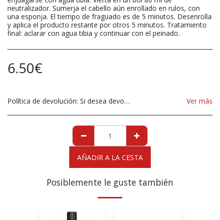
neutralizador. Sumerja el cabello aún enrollado en rulos, con
una esponja. El tiempo de fraguado es de 5 minutos. Desenrolla
y aplica el producto restante por otros 5 minutos. Tratamiento
final: aclarar con agua tibia y continuar con el peinado.
6.50
€
Política de devolución:
Si desea devolver un producto debido a daños, debe informarnos inmediatamente antes de devolverlo. Si desea devolver los productos debido a un producto incorrecto suministrado, el producto debe ser enviado desde nuestra tienda. para aclarar cualquier posible devolución, contáctenos antes de devolver el producto, todas las devoluciones son a su cargo, el cliente.
Ver más
AÑADIR A LA CESTA
Posiblemente le guste también