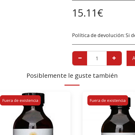
15.11
€
Política de devolución:
Si desea devolver un producto debido a daños, debe informarnos inmediatamente ante
A
Posiblemente le guste también
Fuera de existencia
Fuera de existencia