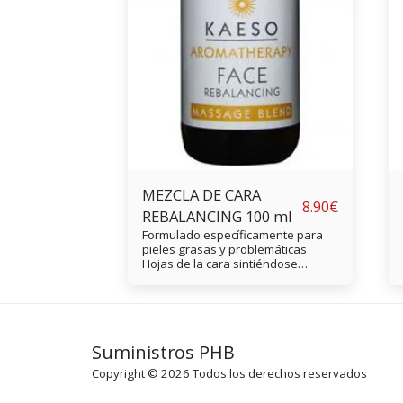
MEZCLA DE CARA
8.90
€
REBALANCING 100 ml
Formulado específicamente para
pieles grasas y problemáticas
Hojas de la cara sintiéndose
frescas y revitalizadas Ayuda a
impulsar una tez cansada Restaura
la humedad de larga duración para
que la piel se sienta más suave,
flexible y más radiante
Suministros PHB
Copyright © 2026 Todos los derechos reservados