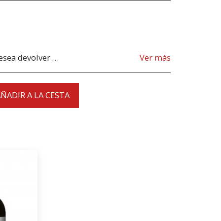
s de devolverlo. Si desea devolver los productos debido a un producto incorrecto suministrado, el producto debe ser enviado desde nuestra tienda. para aclarar cualquier posible devolución, contáctenos antes de devolver el producto, todas las devoluciones son a su cargo, el cliente.
Ver más
ÑADIR A LA CESTA