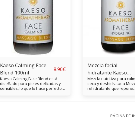
Kaeso Calming Face
Mezcla facial
8.90
€
Blend 100ml
hidratante Kaeso
Kaeso Calming Face Blend está
Mezcla nutritiva para calm
100ml
diseñado para pieles delicadas y
seca y deshidratada Mezc
sensibles, lo que lo hace perfecto
rehidratante que repone
para todo tipo de piel. Calma y
intensamente la piel Deja 
nutre la piel sin causar ninguna
con una sensación suave, 
irritación, dejando la piel con una
la tez restaurada Actualic
sensación renovada y relajada, un
mezclas de aceites de
complemento perfecto para sus
aromaterapia con la exce
PÁGINA DE I
servicios profesionales. Este
gama de mezclas Kaeso 
producto restaura la humedad
rostro y cuerpo. La mezcla
duradera dejando la piel con una
hidratante Kaeso es un c
sensación de suavidad y belleza.
nutritivo experto que ayu